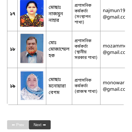
প্রশাসনিক
মোছাঃ
najmun1994
কর্মকর্তা
১৭
নাজমুন
(সংস্থাপন
@gmail.com
নাহার
শাখা)
প্রশাসনিক
মোঃ
mozammel2
কর্মকর্তা
১৮
মোজাম্মেল
(স্থানীয়
@gmail.com
হক
সরকার শাখা)
মোছাঃ
প্রশাসনিক
monowara.ic
১৯
মনোয়ারা
কর্মকর্তা
@gmail.com
(রাজস্ব শাখা)
বেগম
⬅ Prev
Next ➡