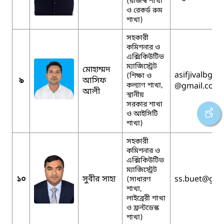
(রাজস্ব শাখা
ও রেকর্ড রুম
শাখা)
সহকারী
কমিশনার ও
এক্সিকিউটিভ
ম্যাজিস্ট্রেট
মোহাম্মদ
asifjivalbge
(শিক্ষা ও
৯
আসিফ
কল্যাণ শাখা,
@gmail.com
আলী
স্থানীয়
সরকার শাখা
ও আইসিটি
শাখা)
সহকারী
কমিশনার ও
এক্সিকিউটিভ
ম্যাজিস্ট্রেট
১০
সুবীর সাহা
ss.buet
@gma
(সাধারণ
শাখা,
লাইব্রেরী শাখা
ও ফ্রন্টডেস্ক
শাখা)