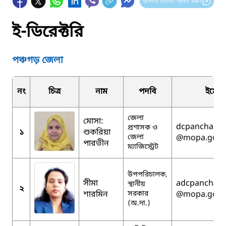
আপনার মতামত প্রদান করুন
ই-ডিরেক্টরি
পঞ্চগড় জেলা
নং
চিত্র
নাম
পদবি
ইমেই
জেলা
মোসা:
dcpanchaga
প্রশাসক ও
১
শুকরিয়া
জেলা
@mopa.gov.
পারভীন
ম্যাজিস্ট্রেট
উপপরিচালক,
সীমা
adcpanchag
স্থানীয়
২
শারমিন
সরকার
@mopa.gov.
(অ.দা.)