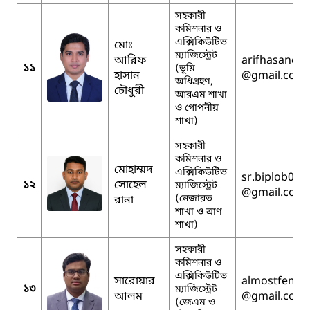
সহকারী
কমিশনার ও
এক্সিকিউটিভ
মোঃ
ম্যাজিস্ট্রেট
আরিফ
arifhasanc
১১
(ভূমি
হাসান
@gmail.com
অধিগ্রহণ,
চৌধুরী
আরএম শাখা
ও গোপনীয়
শাখা)
সহকারী
কমিশনার ও
মোহাম্মদ
এক্সিকিউটিভ
sr.biplob001
১২
সোহেল
ম্যাজিস্ট্রেট
@gmail.com
(নেজারত
রানা
শাখা ও ত্রাণ
শাখা)
সহকারী
কমিশনার ও
এক্সিকিউটিভ
সারোয়ার
almostfemo
১৩
ম্যাজিস্ট্রেট
আলম
@gmail.com
(জেএম ও