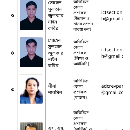
অতিরিক্ত
সোহেল
জেলা
সুলতান
ictsectionpa
প্রশাসক
৩
জুলকার
(উন্নয়ন ও
h
@gmail.co
নাইন
মানব সম্পদ
কবির
ব্যবস্থাপনা)
সোহেল
অতিরিক্ত
সুলতান
জেলা
ictsectionpa
৪
জুলকার
প্রশাসক
h
@gmail.co
(শিক্ষা ও
নাইন
আইসিটি)
কবির
অতিরিক্ত
সীমা
adcrevpanch
জেলা
৫
শারমিন
প্রশাসক
@gmail.com
(রাজস্ব)
অতিরিক্ত
জেলা
প্রশাসক
এস. এম.
(সার্বিক) ও