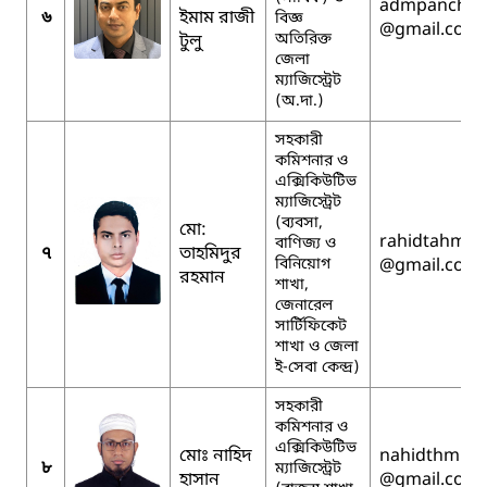
admpanchag
৬
ইমাম রাজী
বিজ্ঞ
@gmail.com
অতিরিক্ত
টুলু
জেলা
ম্যাজিস্ট্রেট
(অ.দা.)
সহকারী
কমিশনার ও
এক্সিকিউটিভ
ম্যাজিস্ট্রেট
(ব্যবসা,
মো:
rahidtahmid
বাণিজ্য ও
৭
তাহমিদুর
বিনিয়োগ
@gmail.com
রহমান
শাখা,
জেনারেল
সার্টিফিকেট
শাখা ও জেলা
ই-সেবা কেন্দ্র)
সহকারী
কমিশনার ও
এক্সিকিউটিভ
মোঃ নাহিদ
nahidthm
৮
ম্যাজিস্ট্রেট
হাসান
@gmail.com