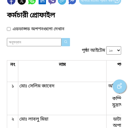
আপনার মতামত প্রদান করুন
কর্মচারী প্রোফাইল
এডভান্সড অপশনগুলো দেখান
পৃষ্ঠা আইটেম
নং
নাম
পদবি
১
মোঃ সেলিম জাবেদ
অফিস সহ
কাম-
কম্পিউট
মুদ্রাক্ষ
২
মোঃ লাবলু মিয়া
ডাটা এন্ট্
অপারে