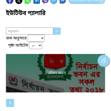
আপনার মতামত প্রদান করুন
ইউটিউব গ্যালারি
ক্রম অনুসারে
পৃষ্ঠা আইটেম
নির্বাচন ভবন
১